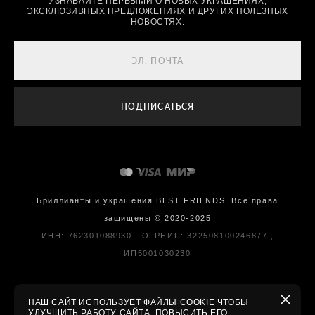
УЗНАВАЙТЕ ПЕРВЫМИ О НОВЫХ УКРАШЕНИЯХ,
ЭКСКЛЮЗИВНЫХ ПРЕДЛОЖЕНИЯХ И ДРУГИХ ПОЛЕЗНЫХ
НОВОСТЯХ.
ПОДПИСАТЬСЯ
Бриллианты и украшения BEST FRIENDS. Все права
защищены © 2020-2025
ИНН: 762301088930 , ОГРНИП: 322508100246877 ,
ИП5001030230
БЛАГОТВОРИТЕЛЬНОСТЬ
НАШ САЙТ ИСПОЛЬЗУЕТ ФАЙЛЫ COOKIE ЧТОБЫ
window.yandex.autofill.getProfileData(['name', 'email', 'phone',
УЛУЧШИТЬ РАБОТУ САЙТА, ПОВЫСИТЬ ЕГО